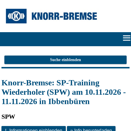
≡
START
Suche einblenden
ONLINE-
Knorr-Bremse: SP-Training
FLATRATE
Wiederholer (SPW) am 10.11.2026 -
HERSTELLERPORTALE
11.11.2026 in Ibbenbüren
SUCHE
SPW
ANMELDEN/REGISTRIEREN
L
Informationen einblenden
p
Info herunterladen