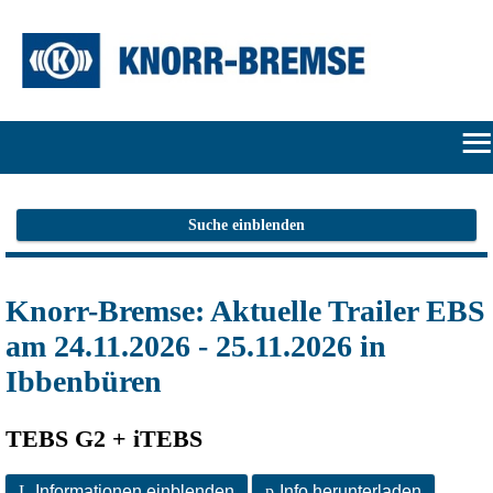
≡
START
Suche einblenden
ONLINE-
Knorr-Bremse: Aktuelle Trailer EBS
FLATRATE
am 24.11.2026 - 25.11.2026 in
HERSTELLERPORTALE
Ibbenbüren
SUCHE
TEBS G2 + iTEBS
ANMELDEN/REGISTRIEREN
L
Informationen einblenden
p
Info herunterladen